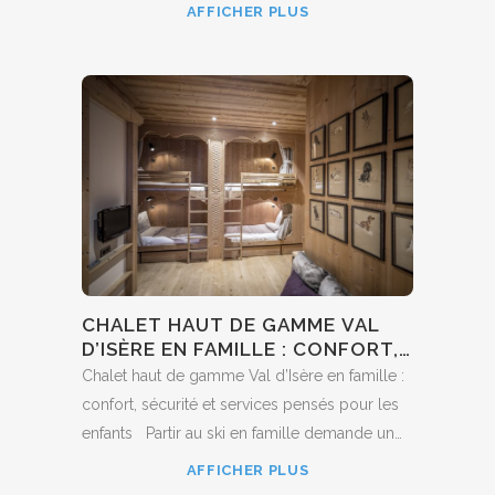
quasi-totalité des chalets proposés à la
AFFICHER PLUS
location, au point d’en perdre sa valeur
distinctive pour qui prépare son séjour...
CHALET HAUT DE GAMME VAL
D’ISÈRE EN FAMILLE : CONFORT,
SÉCURITÉ ET SERVICES PENSÉS
Chalet haut de gamme Val d’Isère en famille :
POUR LES ENFANTS
confort, sécurité et services pensés pour les
enfants Partir au ski en famille demande un
équilibre précis entre confort, sécurité et
AFFICHER PLUS
organisation. Un chalet haut de gamme à Val