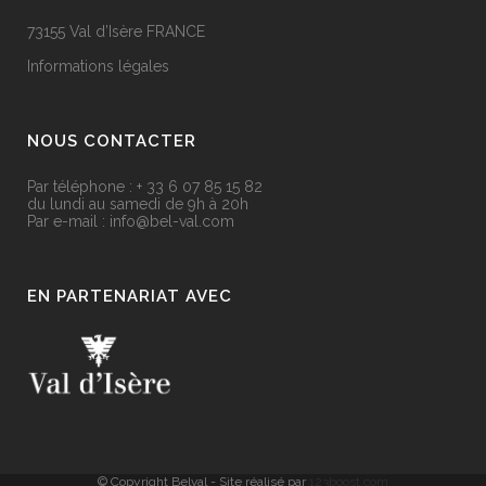
73155 Val d’Isère FRANCE
Informations légales
NOUS CONTACTER
Par téléphone :
+ 33 6 07 85 15 82
du lundi au samedi de 9h à 20h
Par e-mail : info@bel-val.com
EN PARTENARIAT AVEC
© Copyright Belval - Site réalisé par
123boost.com