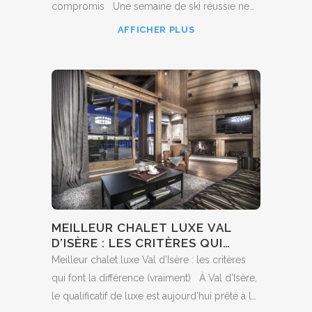
compromis Une semaine de ski réussie ne
tolère aucune approximation : chaque trajet
AFFICHER PLUS
évité, chaque minute gagnée sur les pistes
compte davantage qu’un simple confort de
façade. La location...
MEILLEUR CHALET LUXE VAL
D’ISÈRE : LES CRITÈRES QUI
FONT LA DIFFÉRENCE
Meilleur chalet luxe Val d’Isère : les critères
(VRAIMENT)
qui font la différence (vraiment) À Val d’Isère,
le qualificatif de luxe est aujourd’hui prêté à la