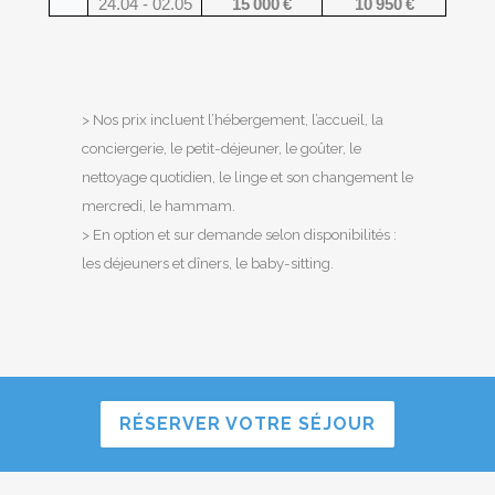
24.04 - 02.05
15 000 €
10 950 €
> Nos prix incluent l’hébergement, l’accueil, la
conciergerie, le petit-déjeuner, le goûter, le
nettoyage quotidien, le linge et son changement le
mercredi, le hammam.
> En option et sur demande selon disponibilités :
les déjeuners et dîners, le baby-sitting.
RÉSERVER VOTRE SÉJOUR